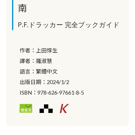
南
P.F.ドラッカー 完全ブックガイド
作者：
上田惇生
譯者：
羅淑慧
語言：
繁體中文
出版日期：
2024/1/2
ISBN：
978-626-97661-8-5