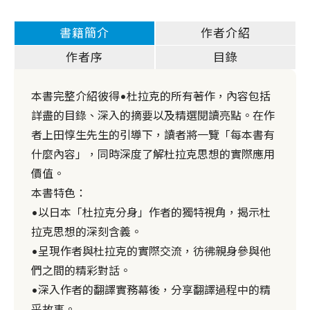
書籍簡介
作者介紹
作者序
目錄
本書完整介紹彼得•杜拉克的所有著作，內容包括
詳盡的目錄、深入的摘要以及精選閱讀亮點。在作
者上田惇生先生的引導下，讀者將一覽「每本書有
什麼內容」，同時深度了解杜拉克思想的實際應用
價值。
本書特色：
•以日本「杜拉克分身」作者的獨特視角，揭示杜
拉克思想的深刻含義。
•呈現作者與杜拉克的實際交流，彷彿親身參與他
們之間的精彩對話。
•深入作者的翻譯實務幕後，分享翻譯過程中的精
采故事。