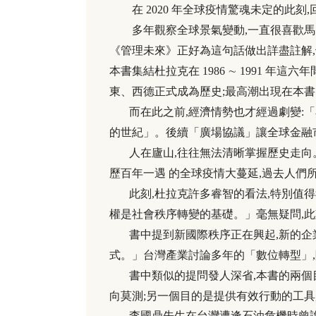
在 2020 年全球疫情驚魂未定的此刻,回
多年觀察全球景氣變動,一直很喜歡馬克.吐溫的一句話:「
《管理未來》正好為這句話做出詳盡註解
本書集結杜拉克在 1986 ∼ 1991 年
東、西德正式成為歷史;最高潮出現在本書
而在此之前,經濟情勢也才經過劇變:「石
的世紀」。後續「廣場協議」讓全球金融
人在廬山,往往無法清晰掌握歷史走向。
歷百年一遇 的全球疫情大蔓延,過去人們
此刻,杜拉克許多睿智的看法,特別值得
權是社會秩序轉變的基礎。」毫無疑問,此
書中提到新國際秩序正在興起,新的企業
式。」台灣產業討論多年的「數位轉型」,
書中類似的提問發人深省,本書的兩個目
向莫測;另一個目的是提供有效行動的工具
李國鼎先生在台灣遭逢石油危機時曾