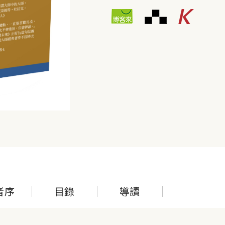
者序
目錄
導讀