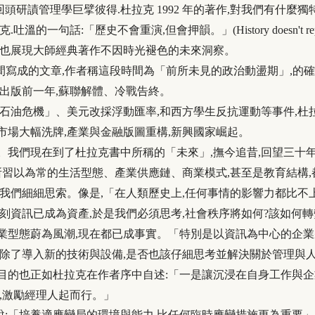
頭研謮管理學巨擘彼得.杜拉克 1992 年的著作,對我們有什麼獨
歷史不會重演,但會押韻。」(History doesn't repeat itsel
,也展現大師經典著作不因時光褪色的未來洞察。
這六年間寫成的文章,作者稱這段時間為「前所未見的政治動盪期」,的確,在
出版前一年,蘇聯解體、冷戰告終。
油危機」、美元改採浮動匯率,和西方學生反抗運動等事件,杜拉克
市場大幅洗牌,產業與金融版圖重構,新興國家崛起。
我們現在到了杜拉克書中所稱的「未來」,撫今追昔,回望三十年
所習以為常的生活型態、產業供應鏈、商業模式,甚至是教育結構
我們細細思索。像是,「在人類歷史上,任何事情的影響力都比不
刻資訊已成為資產,於是我們必須思考,社會秩序將如何?該如何轉
型態蔚為風潮,現在都已成事實。「特別是以資訊為中心的企業
除了導入新的技術與設備,是否也該仔細思考並解決關於管理與人
的也正如杜拉克在作者序中自述:「一是讓沉浸在自身工作與企
,激勵經理人起而行。」
說
:
「培養適應變局的環境與能力
,
比任何臨時應變措施更為重要」