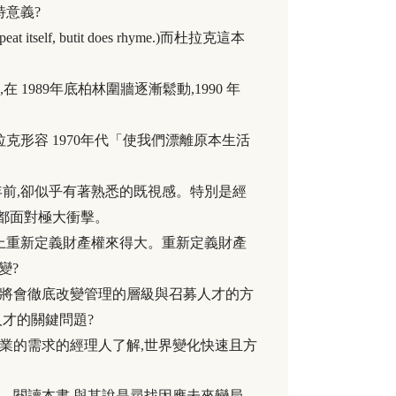
特意義?
f, butit does rhyme.)而杜拉克這本
 1989年底柏林圍牆逐漸鬆動,1990 年
形容 1970年代「使我們漂離原本生活
前,卻似乎有著熟悉的既視感。特別是經
,都面對極大衝擊。
上重新定義財產權來得大。重新定義財產
變?
將會徹底改變管理的層級與召募人才的方
才的關鍵問題?
業的需求的經理人了解,世界變化快速且方
。閱讀本書
,
與其說是尋找因應未來變局