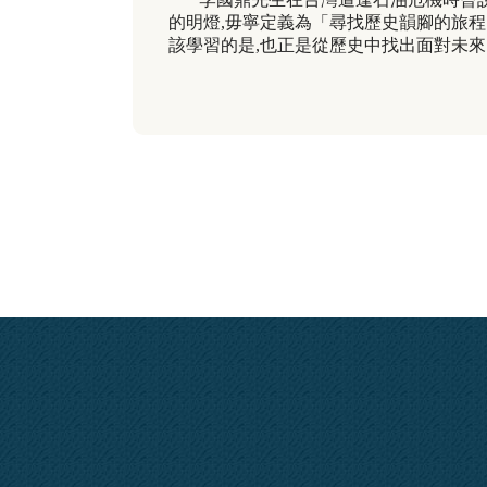
的明燈
,
毋寧定義為「尋找歷史韻腳的旅程
該學習的是
,
也正是從歷史中找出面對未來