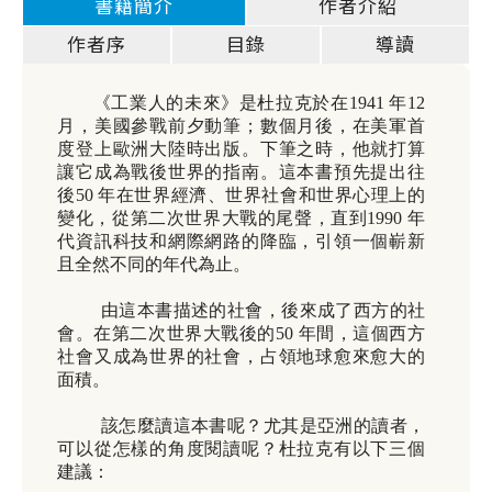
書籍簡介
作者介紹
作者序
目錄
導讀
《工業人的未來》是杜拉克於在
1941
年
12
月，美國參戰前夕動筆；數個月後，在美軍
首
度登上歐洲大陸時出版。下筆之時，他就打算
讓它成為戰後世界的指南。這本書預先提出往
後
50
年在世界經濟、世界社會和世界心理上的
變化，從第二次世界大戰的尾聲，直到
1990
年
代資訊科技和網際網路的降臨，引領一個嶄新
且全然不同的年代為止。
由這本書描述的社會，後來成了西方的社
會。在第二次世界大戰後的
50
年間，這個西方
社會又成為世界的社會，占領地球愈來愈大的
面積。
該怎麼讀這本書呢？尤其是亞洲的讀者，
可以從怎樣的角度閱讀呢？杜拉克有以下三個
建議：