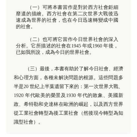
（一）可將本書當作是對於西方社會鉅細
靡遺的描繪。西方社會在第二次世界大戰後迅
速成為世界的社會，也在今日迅速轉變成中國
的社會。
（二）也可將它當作今日世界社會的深入
分析。它所描述的社會在
1945
年或
1960
年後，
已如我所說，成為今日的世界社會。
（三）最後，本書有助於了解今日社會、經濟
和心理方面，各種未解決問題的根源。這些問題多
半是
20
世紀上半葉遺留下來的：第一次世界大戰、
1920
年代歐美的榮景及
1930
年代的敗象、美國新
政、希特勒和史達林在歐洲的崛起，以及西方世界
從工業社會轉型為後工業社會（然後現今轉型為知
識型社會）。